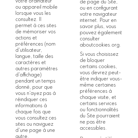
votre ordinateur
de page du Site,
ou appareil mobile
ou en configurant
lorsque vous les
votre navigateur
consultez. Il
internet. Pour en
permet à ces sites
savoir plus, vous
de mémoriser vos
pouvez également
actions et
consulter
préférences (nom
aboutcookies.org
.
d'utilisateur,
Si vous choisissez
langue, taille des
de bloquer
caractères et
certains cookies,
autres paramètres
vous devrez peut-
d'affichage)
être indiquer vous-
pendant un temps
même certaines
donné, pour que
préférences à
vous n'ayez pas à
chaque visite, et
réindiquer ces
certains services
informations à
ou fonctionnalités
chaque fois que
du Site pourraient
vous consultez ces
ne pas être
sites ou naviguez
accessibles.
d'une page à une
autre.