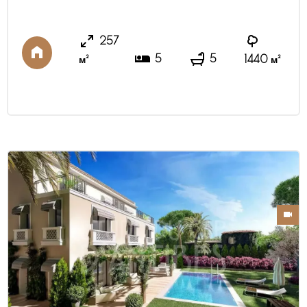
местоположение в одном из самых престижных
районов Кап д Антиба, на тихой и спокойной
257
улице, в пешей доступности до моря и пляжей.
5
5
м²
1440 м²
Просторная гостиная, полностью оборудованная
кухня, выходящие на широкую террасу с видом на
море, ...