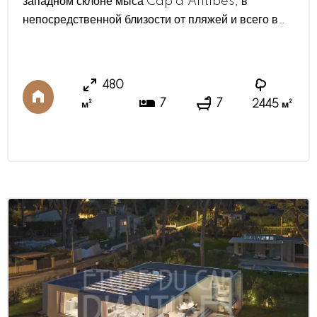
западном склоне мыса Cap d'Antibes, в
непосредственной близости от пляжей и всего в
500 метрах от легендарного отеля Hôtel du
Cap-Eden-Roc. Эта великолепная новая вилла
в современном стиле построена с использованием
480
материалов высокого качества. Вилла с жилой
7
7
м²
2445 м²
площадью ок 480 м² отличается просторными
помещениями: двойная гостиная и столовая
общей площадью ...