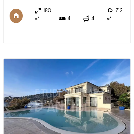
высококачественных материалов. Завершение
180
713
реконструкции — 2026 год. Жилые помещения
4
4
м²
м²
расположены на двух уровнях. На верхнем уровне
находятся просторная гостиная с выходом на
большую террасу, отк ...