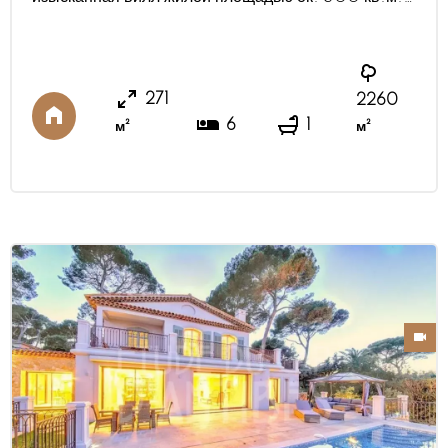
после капитального ремонта выполненного в
2023-2024г. Современный дизайн, материалы
и оборудование. Гостиная, столовая и бар
выходят на просторную террасу и в сад, где вы
271
2260
сможете отдохнуть у большого бассейна.
6
1
м²
м²
Полностью оборудованная кухня выходит на
обогреваемую терр ...