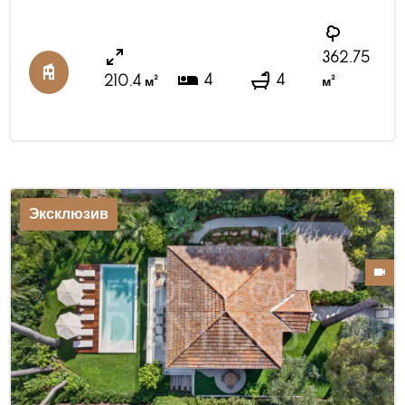
комнатных, площадью от 87 м.кв. до 305 м.кв., с
террасами или же большими частными садами.
Все квартиры могут быть декорированы и
362.75
обустроены по желанию клиента. Парк площадью
4
4
210.4 м²
м²
ок. 50 соток, круглосуточная охрана, бассей ...
Эксклюзив