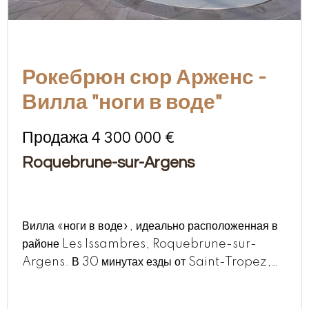
Рокебрюн сюр Арженс -
Вилла "ноги в воде"
Продажа 4 300 000 €
Roquebrune-sur-Argens
Вилла «ноги в воде», идеально расположенная в
районе Les Issambres, Roquebrune-sur-
Argens. В 30 минутах езды от Saint-Tropez,
вилла имеет свой выход к морю, панорамный вид
на море, подогреваемый бассейном и южную