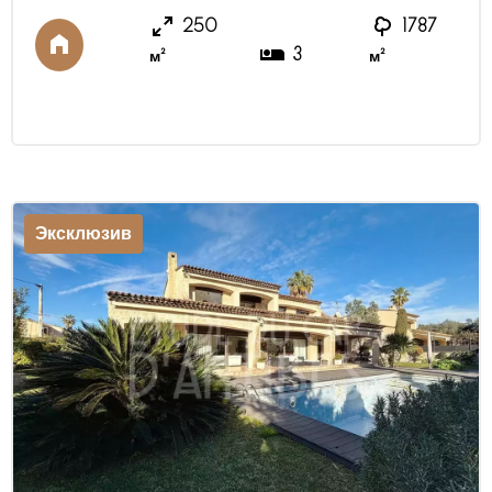
экспозицию. На первом этаже расположены:
250
1787
Прихожая с гостевым туалетом. Светлая гостиная
3
м²
м²
с большими панорамными окнами (зона бара и
камин) с выходом на террасу и к бассейну.
Оборудованна ...
Эксклюзив