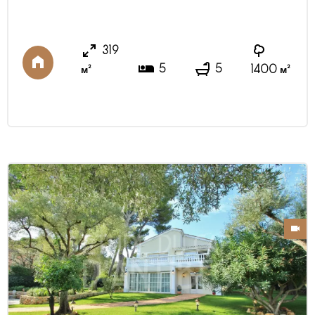
319м2, расположена на Кап д Антиб. Панорамный
вид на море и Антиб. Непосредственная близость
к пляжам. Гостиная/столовая с выходом на
319
террасу, отдельная оборудованная кухня, пять
5
5
м²
1400 м²
спален с ванными комнатами, кабинет, гостевой
туалет, SPA (сауна, турецкая баня), летняя зон ...