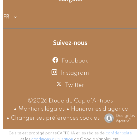
FR
Suivez-nous
Facebook
Instagram
Twitter
©2026 Etude du Cap d'Antibes
Mentions légales
Honoraires d'agence
Design by
Changer ses préférences cookies
Apimo™
Ce site est protégé par reCAPTCHA et les règles de
confidentialité
et les
conditions d'utilisation
de Google s'appliquent.