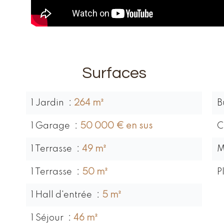
Surfaces
1 Jardin
264 m²
B
1 Garage
50 000 € en sus
C
1 Terrasse
49 m²
M
1 Terrasse
50 m²
P
1 Hall d'entrée
5 m²
1 Séjour
46 m²