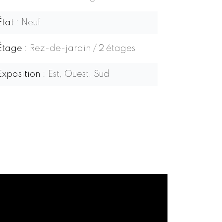
État
Neuf
Étage
Rez-de-jardin / 2 étages
Exposition
Est, Ouest, Sud