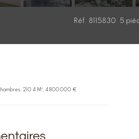
Réf. 8115830
5 piè
 Chambres, 210.4 M², 4 800 000 €
entaires