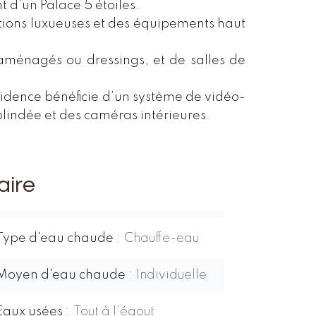
nt d’un Palace 5 étoiles.
tions luxueuses et des équipements haut
aménagés ou dressings, et de salles de
résidence bénéficie d’un système de vidéo-
blindée et des caméras intérieures.
ire
Type d'eau chaude
Chauffe-eau
Moyen d'eau chaude
Individuelle
Eaux usées
Tout à l'égout