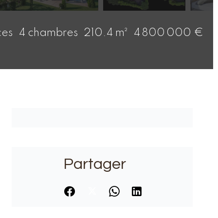
ces
4 chambres
210.4 m²
4 800 000 €
Partager