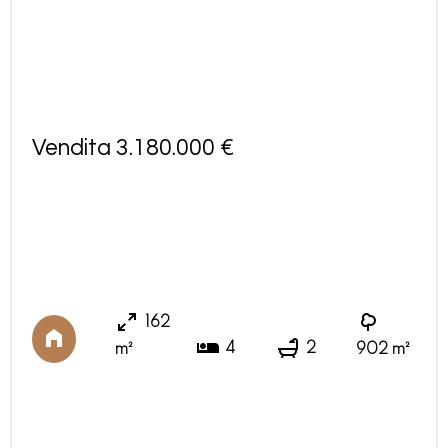
Vendita 3.180.000 €
162
4
2
m²
902 m²