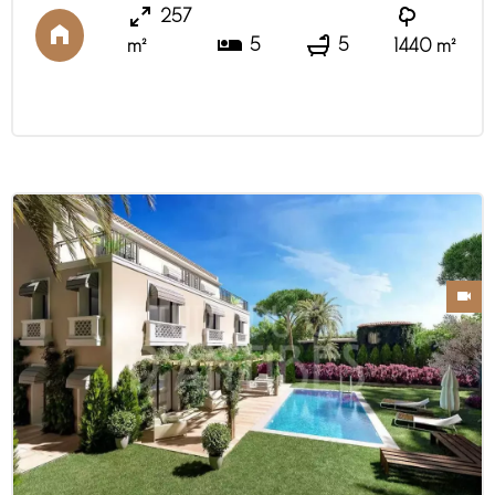
beneficia di un ampio soggiorno con cucina
257
semiaperta che si apre su una terrazza con
5
5
m²
1440 m²
vista sul mare e sulle Alpi, 5 camere e 5
bagni o docce con wc. Bellissimo giardino di
1440 mq con piscin ...