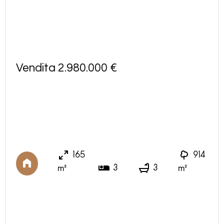
Vendita 2.980.000 €
165
914
3
3
m²
m²