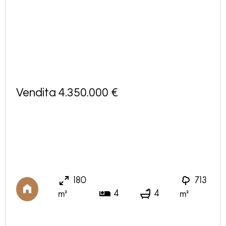
Vendita 4.350.000 €
180
713
4
4
m²
m²