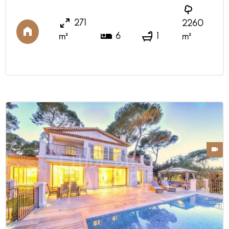
sono completamente attrezzate con
accesso ad una porzione di terrazzo
271
2260
riscaldato per cene in tutte le stagioni. Una
6
1
m²
m²
prima camera da letto su un unico livello e il
suo bagno con doc ...