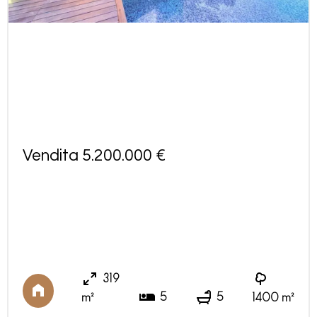
Vendita 5.200.000 €
319
5
5
m²
1400 m²