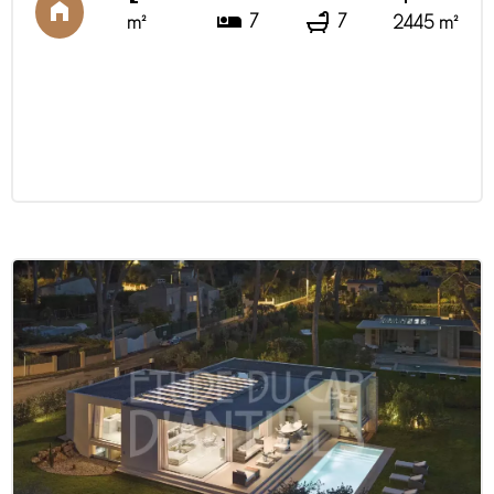
7
7
m²
2445 m²