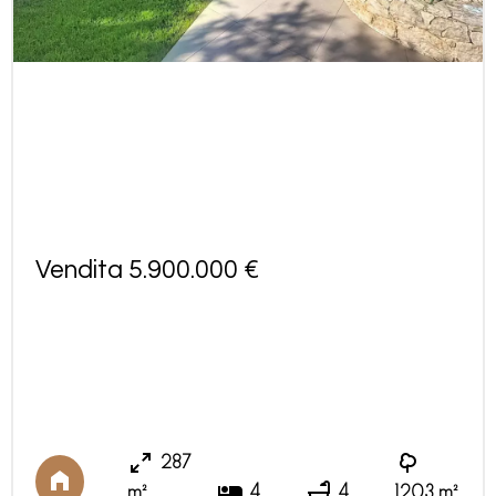
Vendita 5.900.000 €
287
4
4
m²
1203 m²