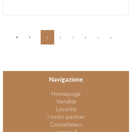
1
2
3
4
Navigazione
Homepage
Vendite
Località
I nostri partner
Contattateci