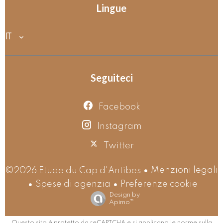
Lingue
IT
Seguiteci
Facebook
Instagram
Twitter
Menzioni legali
©2026 Etude du Cap d'Antibes
Spese di agenzia
Preferenze cookie
Design by
Apimo™
Questo sito è protetto da reCAPTCHA e si applicano le norme sulla